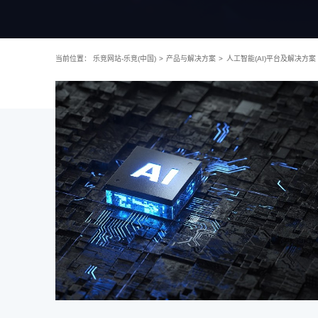
当前位置：
乐竞网站-乐竞(中国)
>
产品与解决方案
>
人工智能(AI)平台及解决方案