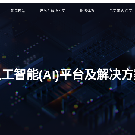
乐竞网站
产品与解决方案
服务体系
乐竞网站-乐竞(
工智能(AI)平台及解决