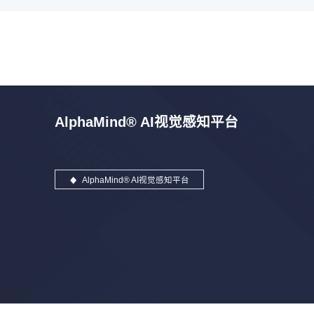
AlphaMind® AI视觉感知平台
AlphaMind® AI视觉感知平台