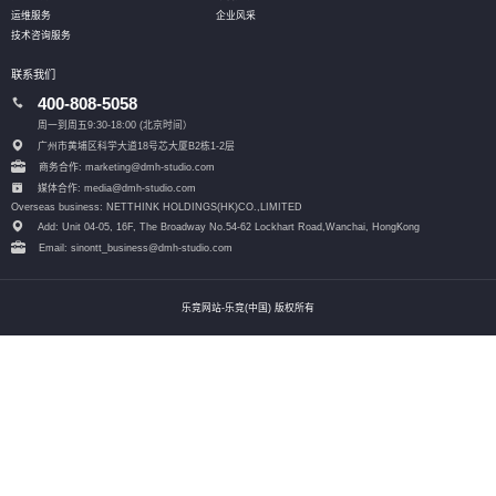
运维服务
企业风采
技术咨询服务
联系我们
400-808-5058
周一到周五9:30-18:00 (北京时间）
广州市黄埔区科学大道18号芯大厦B2栋1-2层
商务合作: marketing@dmh-studio.com
媒体合作: media@dmh-studio.com
Overseas business: NETTHINK HOLDINGS(HK)CO.,LIMITED
Add: Unit 04-05, 16F, The Broadway No.54-62 Lockhart Road,
Wanchai, HongKong
Email: sinontt_business@dmh-studio.com
乐竞网站-乐竞(中国) 版权所有