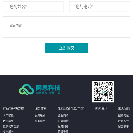
立即提交
产品与解决方案
服务体系
乐竞网站-乐竞(中国)
新闻资讯
加入我们
人工智能
服务级别
企业简介
招聘岗位
数字孪生
服务网络
乐竞网站
联系方式
数字化转型解
服务网络
留言表单
安全服务
荣誉资质