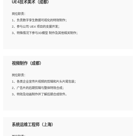
UE4技术美术（成都）
2、熟练掌握 Unity3D 程序开发，精通 C# 语言开发；
3、具有大量插件的使用调试经历，开发测试过 UWP 端程序者优先；
岗位职责：
4、有良好的沟通能力和团队合作意识；
1、负责数字孪生数据可视化的特效制作；
5、开发过 HoloLens 程序者优先。
2、参与公司 UE4 项目的支援开发；
3、特殊情况下参与3D模型 制作及其他相关制作；
岗位要求：
1、全日制本科以上学历，美术、动画相关专业毕业，具有相关效果制作经验2年以
视频制作（成都）
上；
2、熟练掌握 Particle 或 Niagara 制作特效模块；
岗位职责：
3、想象力丰富, 有一定的艺术审美深度；
1、各类企业宣传片视频的剪辑和片头片尾包装；
4、有良好的场景特效搭建功底；
2、广告片的后期剪辑与整体特效合成；
5、熟悉 3Ds Max 或者 Maya；
3、特效及动画制作并了解后期合成软件。
6、有良好的沟通能力和团队合作意识；
7、参与过建筑结构表现相关项目者优先
岗位要求：
1、热爱影视，责任心强，有强烈的兴趣和后期制作的主观能动性；
系统运维工程师（上海）
2、熟练使用After Effect、Photo Shop、熟练掌握视频剪辑和特效包装软件；
3、能对影片后期进行整体调色控制，具备一定审美感；