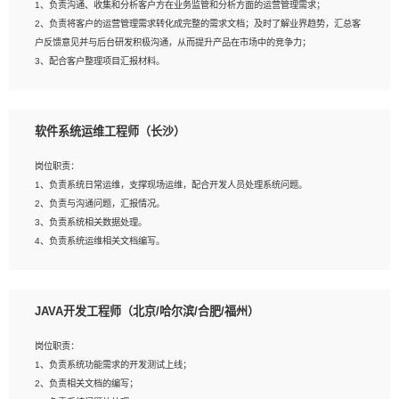
1、负责沟通、收集和分析客户方在业务监管和分析方面的运营管理需求；
4、熟悉OPENCV、HALCON等常用图像处理软件，熟练进行图像处理；
2、负责将客户的运营管理需求转化成完整的需求文档；及时了解业界趋势，汇总客
5、熟悉主流的分类算法、聚类算法和关联分析算法原理，能熟练使用神经网络算法
户反馈意见并与后台研发积极沟通，从而提升产品在市场中的竞争力；
的进行业务建模；
3、配合客户整理项目汇报材料。
6、对OCR领域有深入的研究，熟悉模型调参，压缩和整型化方法；
7、熟悉mysql、oracle、MongoDB、redis等其中一种数据库使用。
岗位要求：
软件系统运维工程师（长沙）
1、3年以上运营或解决方案的工作经验。
2、具备良好的逻辑能力、沟通能力和文字处理能力，能够从海量数据中发现关键特
岗位职责：
征，可独立提出完整的优化方案,并推动方案执行达成结果；熟练使用PPT、
1、负责系统日常运维，支撑现场运维，配合开发人员处理系统问题。
WORD、EXCEL等办公软件；
2、负责与沟通问题，汇报情况。
3、深入理解公司各项AI产品和技术信息；具有较强的文档编写能力，能独立撰写
3、负责系统相关数据处理。
PPT、方案建议书等，面试时需携带个人制作的专业PPT文件进行展示。
4、负责系统运维相关文档编写。
5、负责现场对接客户，沟通事项。
JAVA开发工程师（北京/哈尔滨/合肥/福州）
岗位要求：
1、计算机相关专业本科以上学历，1年以上软件系统运维经验。
岗位职责：
2、精通linux命令。
1、负责系统功能需求的开发测试上线；
3、熟悉oracle、mysql 数据库。
2、负责相关文档的编写；
4、善于沟通，具有良好的团队合作精神和协作能力。