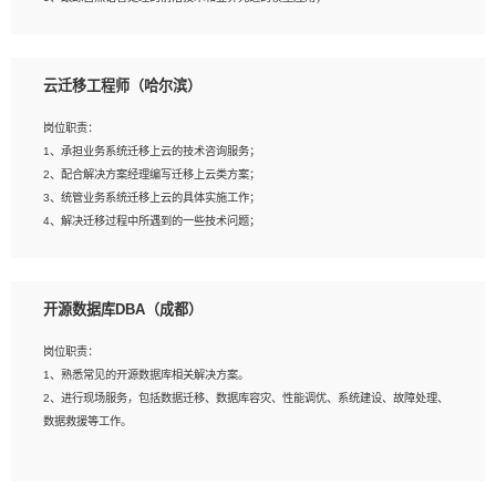
4、负责问答系统的搭建和知识图谱的建立；
云迁移工程师（哈尔滨）
岗位要求：
1、1年及以上自然语言处理方向研究或工作经验，统招本科及以上学历；
岗位职责：
2、熟悉tensorflow，keras，pytorch等常规深度学习框架，快速根据客户需求实现
1、承担业务系统迁移上云的技术咨询服务；
有效的模型；
2、配合解决方案经理编写迁移上云类方案；
3、熟悉掌握至少一种编程语言，如：Python，Java；
3、统管业务系统迁移上云的具体实施工作；
4、 熟悉NLP相关算法与实现；
4、解决迁移过程中所遇到的一些技术问题；
5、至少有一次及以上问答系统的项目实践，熟悉问答系统全流程开发者优先；
6、有较强的问题分析和处理能力，良好的团队合作意识；
7、 参与过相关竞赛或科研项目者优先。
岗位要求：
开源数据库DBA（成都）
1、专科及以上学历，三年以上工作经验，计算机等相关专业；
2、具备常见业务系统资源评估、部署优化和故障排查的能力；
岗位职责：
3、熟悉常见操作系统、存储、网络、 IO 等相关原理；
1、熟悉常见的开源数据库相关解决方案。
4、具有迁移工具实操经验，具备P2V、V2V迁移能力；
2、进行现场服务，包括数据迁移、数据库容灾、性能调优、系统建设、故障处理、
5、熟练华为、VMware虚拟化、云计算及云存储技术；
数据救援等工作。
6、熟悉主流数据库、应用服务器、中间件部署架构和运维方法；
7、具备资源池迁移、应用及数据迁移、异构数据迁移相关经验；
8、具有HCIE/H3CIE/VMware/阿里云等云计算方向认证者优先；
岗位要求：