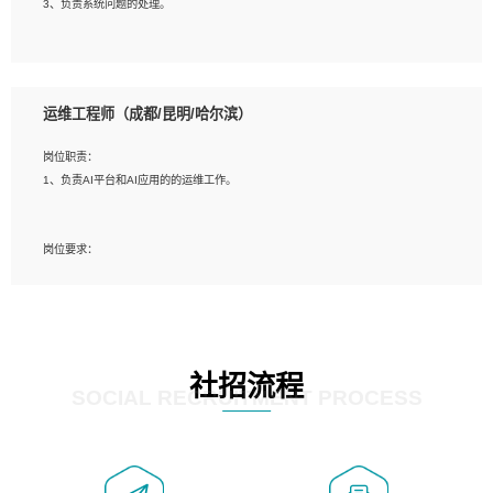
3、负责系统问题的处理。
5、必须有实际的生产环境系统维护经验。
6、有中国移动安全态势系统相关项目经验优先考虑。
岗位要求：
1、精通java编程，熟悉vue和jsp编程；
运维工程师（成都/昆明/哈尔滨）
2、熟悉linux命令；
3、熟练使用springmvc、springcloud、webservice等框架进行开发；
岗位职责：
4、熟练使用oracle、mysql进行开发；
1、负责AI平台和AI应用的的运维工作。
5、熟悉流程开发如使用activiti；
6、计算机相关专业本科以上学历，3年以上开发工作经验。
岗位要求：
1、计算机相关专业，大专以上学历，2年以上开发运维工作经验；
2、必须具备的能力：有丰富的运维开发和K8S运维经验；熟悉K8S、Git、docker
等相关工具使用；熟练掌握Linux环境下的Shell语言 ；工作责任感强、具有良好的
沟通能力、服务意识；
3、掌握Linux环境下的Python编程语言；
社招流程
4、掌握DevOps思想、方法和流程。Jenkins工具使用；
SOCIAL RECRUITMENT PROCESS
5、掌握常见中间件配置与优化，如mysql、nginx等；
6、掌握服务器的维护，熟悉linux系统的常用操作；
7、掌握和第三方系统API接口的维护操作，和安全漏洞扫描的修复工作。