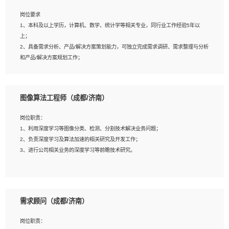
岗位要求
岗位要求：
1、本科及以上学历，计算机、数学、统计学等相关专业，同行业工作经验5年以
1、全日制统招本科及以上学历，计算机相关专业毕业，5年以上开发工作经验；
上；
2、具有扎实的java编程功底和良好的编码习惯，有分布式、多线程及高并发系统开
2、具备需求分析、产品/解决方案策划能力，可独立完成需求调研、需求整理与分析
发经验和性能调优经验尤佳；熟悉JVM调优；掌握基础中间件、基础架构方案和云
和产品/解决方案规划工作；
平台、云产品功能特性，熟练使用相关平台的功能和了解其背后实现机制；
3、逻辑缜密，对用户产品/解决方案体验敏感，对数据敏感，有产品/解决方案意
3、精通主流开发框架经验，精通一门主流开发语言；熟悉主流开源框架源码；
识，有主见，以数据为驱动，以结果为导向；
4、具有一定的大中型项目参与经验，有中间件、基础组件和框架的研发经验，具备
4、具有丰富的AI产品/解决方案解决方案经验，能够针对客户的需求，快速响应输出
研发管理流程建设经验；
图像算法工程师（成都/济南）
相关的解决方案，包括视频分析、图像识别、NLP、OCR、机器学习等；
5、熟悉Spring、Mybatis等开源框架和常用apache组件,熟悉Web服务端开发的各
5、具备AI技术背景，掌握TensorFlow、PyTorch、Spark MLlib、SK-Learn等常见
种常用框架和技术Springboot、Shiro、springcloud等；熟悉Linux常用命令和了解
岗位职责：
AI算法框架，对人脸识别、目标检测、图像识别、OCR、NLP等AI算法有深刻理
常用脚本语言，较丰富的线上系统运维经验，复杂问题排查思路清晰。
1、利用深度学习等图像分类、检测、分割技术解决业务问题；
解。具有AI平台级产品/解决方案从业经验者优先。具有大数据技术背景者优先；
2、负责深度学习及算法加速的相关研究及开发工作；
6、具备良好的客户意识与沟通能力，善于学习思考、创新与团队协作，认真负责、
3、进行公司相关业务的深度学习等前瞻技术研究。
执行力与抗压力强。
岗位要求：
1、统招本科以上学历，图形图像、计算机或数学相关专业；
需求顾问（成都/济南）
2、2年以上图像处理开发经验，熟悉python和spark开发；
3、熟练使用TensorFlow、Theano、Keras 及 Caffe 任意一种主流深度学习框架搭
岗位职责：
建深度学习系统环境；