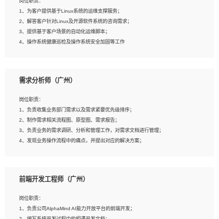
岗位职责：
4、在剪辑上会思考，有一定编导思维；
1、为客户提供基于Linux系统的运维支撑服务；
5、踏实， 勤奋，愿意在工作中不断学习，提高自我；
2、解答客户针对Linux及开源软件系统的咨询需求；
6、能与同事友好相处。
3、提供基于客户场景的自动化运维脚本；
4、操作系统健康巡检及操作系统安全加固等工作
岗位要求：
需求分析师（广州）
1、全日制本科计算机相关专业毕业，3年以上相关工作经验；
2、精通linux操作系统的运行维护，具有故障处理的能力
岗位职责：
3、熟练使用脚本语言，shell/python任一种，熟练使用Ansible
1、负责收集业务部门需求以及需求紧要优先级排序；
4、熟悉linux常见服务、中间件的基本原理、部署以及故障处理，如：Mysql、
2、制作需求相关流程图、原型图、需求报告；
Apache、Nginx、Zabbix、Kafka等
3、负责业务的需求调研、分析和管理工作，对需求文档进行管理；
5、熟悉主流虚拟化技术，如：VMware、KVM
4、发现业务操作流程中的痛点，并提出对应的解决方案；
6、具备网络方面的基础知识，熟悉常见的网络协议，如TCP/IP，转发原理，路由优
5、完成其他上级领导交予的任务和工作。
先级等
7、了解容器技术，熟悉docker或podman
8、有良好的文档编写能力和沟通能力，有RHCE证书优先
前端开发工程师（广州）
岗位要求：
1、本科以上学历，一年以上需求分析相关经验者优先；
岗位职责：
2、熟悉产品及需求规划工具，如:Axure、Xmind、MS Project等；
1、负责公司AlphaMind AI能力开放平台的前端开发；
3、具备良好的交流协调能力，有较强的责任感、工作积极主动；
2、编写系统开发过程中的相遇开发文档；