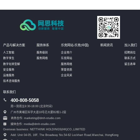
产品与解决方案
服务体系
乐竞网站-乐竞(中国)
新闻资讯
加入我们
人工智能
服务级别
企业简介
招聘岗位
数字孪生
服务网络
乐竞网站
联系方式
数字化转型解
服务网络
留言表单
安全服务
荣誉资质
运维服务
企业风采
技术咨询服务
联系我们
400-808-5058
周一到周五9:30-18:00 (北京时间）
广州市黄埔区科学大道18号芯大厦B2栋1-2层
商务合作: marketing@dmh-studio.com
媒体合作: media@dmh-studio.com
Overseas business: NETTHINK HOLDINGS(HK)CO.,LIMITED
Add: Unit 04-05, 16F, The Broadway No.54-62 Lockhart Road,
Wanchai, HongKong