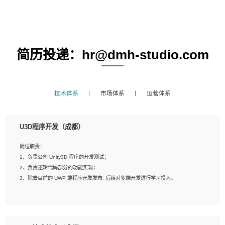
简历投递：hr@dmh-studio.com
技术体系
市场体系
运营体系
U3D程序开发（成都）
岗位职责：
1、负责公司 Unity3D 程序的开发测试；
2、负责逻辑代码部分的功能实现；
3、除去目前的 UWP 端程序开发发布, 后续对多端开发进行学习投入。
岗位要求：
1、全日制本科相关专业，具有相关开发经验?年以上；