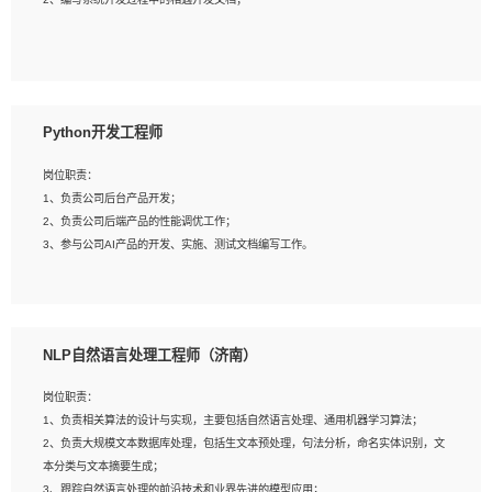
4、有较强的系统需求分析、文档编写能力、沟通能力；
5、具备与多团队合作的经验，良好团队协作精神；
岗位要求：
1、全日制本科及以上学历，计算机相关专业毕业，一年以上前端开发工作经验；
2、熟练掌握HTML、CSS、JavaScript等web相关技术；
Python开发工程师
3、熟悉react/vue/angular任何一种前端框架，熟悉react优先；
4、熟悉webpack配置和git操作；
岗位职责：
5、善于沟通，具有团队意识；
1、负责公司后台产品开发；
2、负责公司后端产品的性能调优工作；
3、参与公司AI产品的开发、实施、测试文档编写工作。
岗位要求:
1、计算机相关专业，本科及以上学历，2年以上后端开发经验，有过运营商项目经
NLP自然语言处理工程师（济南）
验的更佳；
2、熟练python编程语言，熟悉服务端开发流程，熟悉常见的算法和数据结构；
岗位职责：
3、熟悉数据库开发，熟悉Mysql、Oracle、MongoDb数据库应用开发其中一种；
1、负责相关算法的设计与实现，主要包括自然语言处理、通用机器学习算法；
4、熟悉Python Wed框架（Django/Flask...）代码能力优秀，熟悉编码规范和具备
2、负责大规模文本数据库处理，包括生文本预处理，句法分析，命名实体识别，文
良好的文档编写能力）；
本分类与文本摘要生成；
5、沟通表达能力强，具备团队协作能力。
3、跟踪自然语言处理的前沿技术和业界先进的模型应用；