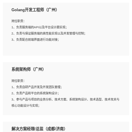
1、本科以上相关专业毕业，拥有三年以上相关数据工作经验经验。
Golang开发工程师（广州）
2、熟悉PostgreSQL、redis、MongoDB、ElasticSearch等开源数据库运维管理，
拥有开发经验优先。
岗位职责：
3、熟悉Oracle、MySQL、SQLServer中一种或多种优先。
1、负责服务端的API以及平台设计跟实现；
4、熟悉Hadoop、HBASE、Spark等大数据平台优先。
2、负责与保证服务端的高性能实现以及并发管理与控制；
5、熟悉linux或任意一种unix操作系统，如有较强操作系统侧工作经验者优先。
3、负责配合前端界面进行功能对接；
6、具备丰富的项目实施经验，较强的自我学习能力。
7、责任心强，为人友好，沟通能力强，具有良好的团队意识。
岗位要求：
1、本科及以上学历，计算机相关专业；
系统架构师（广州）
2、1年以上Golang开发工作经验，能独立完成相应项目开发；
3、基础扎实、熟悉数据结构与算法，熟悉多线程、多进程、IO复用等并发编程思维
岗位职责：
与实现，熟悉常用开源框架及设计模式；
1、负责自研产品开发及开发团队管理；
4、熟悉Golang、连接池、消息队列等组件使用、熟悉后端开发、测试、调试流程
2、负责产品和平台的系统架构设计；
跟工具使用；
3、参与产品与项目的业务分析、技术方案、系统架构设计、技术选型、技术攻关与
5、对技术有激情，喜欢钻研，能快速接受和掌握新技术，学习能力和工作责任心
核心功能设计与实现；
强，良好的沟通表达能力和团队协作能力。
4、根据业务及技术发展，做前瞻性的技术分析、研究及应用；
5、根据业务架构设计与业务需求，上接业务设计下接系统设计，编写系统概要设
计，指导技术骨干进行系统详细设计。
解决方案经理/总监（成都/济南）