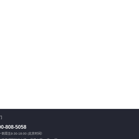
们
00-808-5058
到周五9:30-18:00 (北京时间）