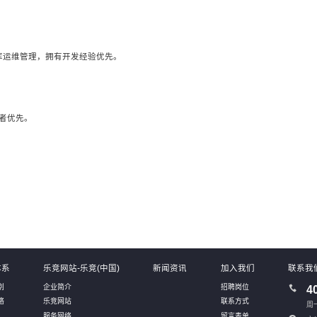
等开源数据库运维管理，拥有开发经验优先。
验者优先。
体系
乐竞网站-乐竞(中国)
新闻资讯
加入我们
联系我
别
企业简介
招聘岗位
4
络
乐竞网站
联系方式
周一
服务网络
留言表单