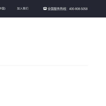
中国)
加入我们
全国服务热线：400-808-5058