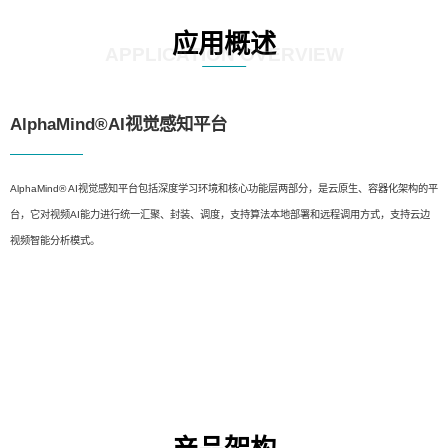
应用概述
APPLICATION OVERVIEW
AlphaMind®AI视觉感知平台
AlphaMind® AI视觉感知平台包括深度学习环境和核心功能层两部分，是云原生、容器化架构的平
台，它对视频AI能力进行统一汇聚、封装、调度，支持算法本地部署和远程调用方式，支持云边
视频智能分析模式。