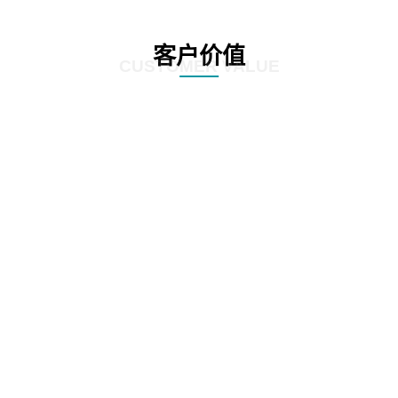
客户价值
CUSTOMER VALUE
01
根据全生命周期管理特点，对案件管理、争议诉讼、知识产权等核心业务流
程，实施闭环管理
02
在支持法务基础数据和法务数据精确、及时记录的基础上，为企业经营决策提
供参考依据
03
加强律师所管理，增加引入、考核评价、监督执行等相关流程，提高法律支撑
专业度
04
加强全方位普法宣传，APP、微信、PC端同步支撑，普法讲座，普法刊物，精