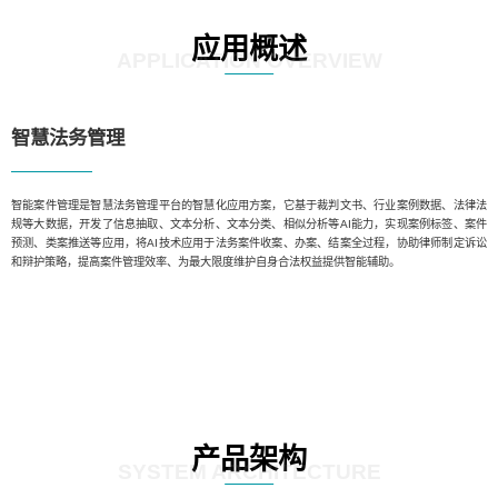
应用概述
APPLICATION OVERVIEW
智慧法务管理
智能案件管理是智慧法务管理平台的智慧化应用方案，它基于裁判文书、行业案例数据、法律法
规等大数据，开发了信息抽取、文本分析、文本分类、相似分析等AI能力，实现案例标签、案件
预测、类案推送等应用，将AI技术应用于法务案件收案、办案、结案全过程，协助律师制定诉讼
和辩护策略，提高案件管理效率、为最大限度维护自身合法权益提供智能辅助。
产品架构
SYSTEM ARCHITECTURE