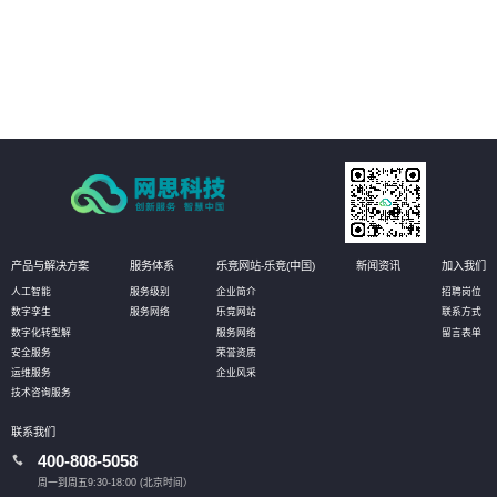
品课程等全面普法管理，激发员工学法守法用法意识，提高员工参与度，推动
依法治企
05
强化作业流程分析，落实责任主体，促使法务管理规范、标准、流程的有效实
施，将法务控制前置，以全面提升管理水平
产品与解决方案
服务体系
乐竞网站-乐竞(中国)
新闻资讯
加入我们
人工智能
服务级别
企业简介
招聘岗位
数字孪生
服务网络
乐竞网站
联系方式
数字化转型解
服务网络
留言表单
安全服务
荣誉资质
运维服务
企业风采
技术咨询服务
联系我们
400-808-5058
周一到周五9:30-18:00 (北京时间）