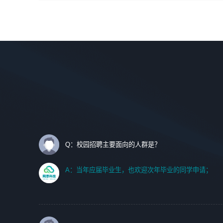
间设计，人机界面设计，标志及吉祥物设计，效果图后期处
调优、故障诊断等工作；
理等。
2. 在此基础上，并能为客户提供客户化技术支持方案，提升
软件使用效率与价值。
岗位要求：
1、艺术设计类相关专业；
任职要求:
2、热爱展览展示设计工作，熟悉行业动向，设计专业知识
1. 计算机专业相关背景；
和产品专业知识；
2. 自我学习和动手能力强，对操作系统、数据库有一定基础
3、具有良好的人际沟通、准确判断客户需求并执行的能
和兴趣；
力、较强的团队合作能力和服务意识。
3.沟通能力强、有基础客户服务意识。
Q：校园招聘主要面向的人群是？
A：当年应届毕业生，也欢迎次年毕业的同学申请；