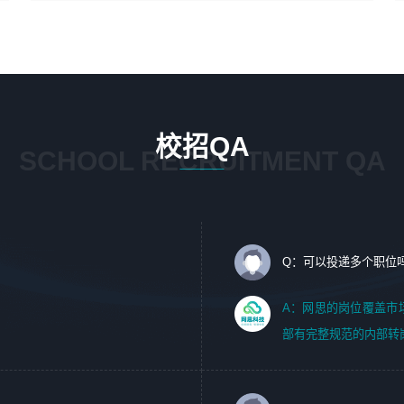
4、在剪辑上会思考，有一定编导思维；
1、 沟通客户需求，分析其实施的可行性，辅助项目经理完
5、踏实， 勤奋，愿意在工作中不断学习，提高自我；
成展示策划、设计；
6、能与同事友好相处。
2、 把握设计时间节点，控制设计进度，完成展示设计任
务；
3、配合平面设计师完成项目最终的整体汇报方案；参与项
目例会，项目完工总结报告，设计项目文件管理和资料库维
校招QA
护；
SCHOOL RECRUITMENT QA
4、 创新设计表现形式，优化流程、提高设计工作效率；
5、 设计内容包括但不限于：展厅/博物馆/展馆的规划与空
间设计，人机界面设计，标志及吉祥物设计，效果图后期处
理等。
Q：可以投递多个职位
岗位要求：
1、艺术设计类相关专业；（其中需求分析顾问不限专业）
A：网思的岗位覆盖市
2、热爱展览展示设计工作，熟悉行业动向，设计专业知识
部有完整规范的内部转
和产品专业知识；
3、具有良好的人际沟通、准确判断客户需求并执行的能
力、较强的团队合作能力和服务意识。