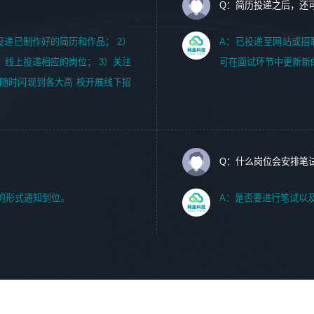
Q：简历投递之后，还
m，投递已制作好的简历和作品； 2）
A：已投递至网站或招
，线上投递相应的岗位； 3）关注
可在面试环节中更新新
随时闪现到各大高 校开展线下招
Q：什么岗位会安排笔
的形式通知到位。
A：是否要进行笔试以