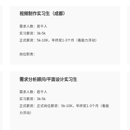
视频制作实习生（成都）
需求人数：若干人
实习薪资：3k-5k
正式薪资：5k-10K，年终奖1-3个月（看能力浮动）
岗位职责：
1、各类企业宣传片视频的剪辑和片头片尾包装；
2、广告片的后期剪辑与整体特效合成；
3、特效及动画制作并了解后期合成软件。
需求分析顾问/平面设计实习生
岗位要求：
需求人数：若干人
1、热爱影视，责任心强，有强烈的兴趣和后期制作的主观
实习薪资：3k-5k
能动性；
正式薪资：正式岗位薪资：5k-10K，年终奖1-3个月（看能
2、熟练使用After Effect、Photo Shop、熟练掌握视频剪辑
力浮动）
和特效包装软件；
3、能对影片后期进行整体调色控制，具备一定审美感；
岗位职责：