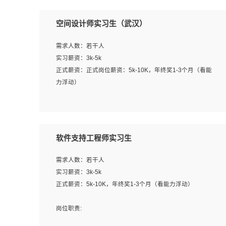
空间设计师实习生（武汉）
需求人数：若干人
实习薪资：3k-5k
正式薪资：正式岗位薪资：5k-10K，年终奖1-3个月（看能
力浮动）
岗位职责：
1、 沟通客户需求，分析其实施的可行性，辅助项目经理完
成展示策划、设计；
软件支持工程师实习生
2、 把握设计时间节点，控制设计进度，完成展示设计任
务；
需求人数：若干人
3、配合平面设计师完成项目最终的整体汇报方案；参与项
实习薪资：3k-5k
目例会，项目完工总结报告，设计项目文件管理和资料库维
正式薪资：5k-10K，年终奖1-3个月（看能力浮动）
护；
4、 创新设计表现形式，优化流程、提高设计工作效率；
岗位职责:
5、 设计内容包括但不限于：展厅/博物馆/展馆的规划与空
1. 为企业客户提供软件技术服务。包括安装、升级、配置、