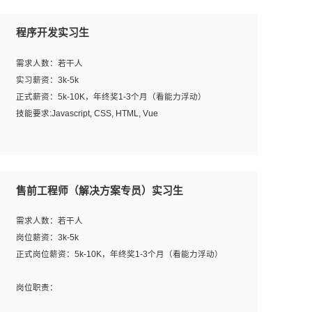
程序开发实习生
需求人数：若干人
实习薪资：3k-5k
正式薪资：5k-10K，年终奖1-3个月（看能力浮动）
技能要求:Javascript, CSS, HTML, Vue
工作职责：
1. 负责公司的前端项目的开发;
2. 负责公司已有项目的维护及迭代;
售前工程师（解决方案专员）实习生
工作要求:
需求人数：若干人
1. 熟悉 Javascript, CSS, HTML, Vue, Git;
岗位薪资：3k-5k
2. 熟悉前端常用框架, 能独立完成设计给予的 UI 效果;
正式岗位薪资：5k-10K，年终奖1-3个月（看能力浮动）
3. 有良好的代码习惯, 低级错误出现频率低;
4. 具备优秀的沟通和协调能力，能承受比较大的工作压力;
岗位职责：
5. 自我驱动力强, 能自主学习新知识新技术, 并具有较强的自
1、完成主要工作：项目解决方案策划与编写，项目投标方