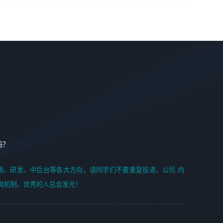
学能力;
案编写、项目申报方案编写；
6. 了解前端设计及后端开发, 可快速和同事对接工作;
2、人才队伍建设：完善SPL人才沉淀，积聚力量，为公司
7. 了解或熟悉 WebGL 及相关框架优先。
各省项目打单提供全面支撑。
任职要求：
1. 熟悉 Javascript, CSS, HTML, Vue, Git;
2. 熟悉 前端常用框架, 能独立完成设计给予的 UI 效果;
3. 有良好的代码习惯, 低级错误出现频率低;
4. 具备优秀的沟通和协调能力，能承受比较大的工作压力;
5. 自我驱动力强, 能自主学习新知识新技术, 并具有较强的自
学能力;
6. 了解前端设计及后端开发, 可快速和同事对接工作;
吗？
7. 了解或熟悉 WebGL 及相关框架优先。
（岗位人员专职于行业应用解决方案、项目申报方案、投标
场、研发、中后台等各大方向，请同学们不要重复投递，公司 内
方案的策划编写）
岗机制，优秀的人总会发光！