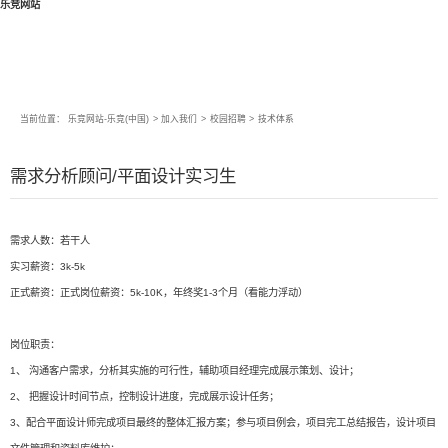
乐竞网站
当前位置：
乐竞网站-乐竞(中国)
>
加入我们
>
校园招聘
>
技术体系
需求分析顾问/平面设计实习生
需求人数：若干人
实习薪资：3k-5k
正式薪资：正式岗位薪资：5k-10K，年终奖1-3个月（看能力浮动）
岗位职责：
1、 沟通客户需求，分析其实施的可行性，辅助项目经理完成展示策划、设计；
2、 把握设计时间节点，控制设计进度，完成展示设计任务；
3、配合平面设计师完成项目最终的整体汇报方案；参与项目例会，项目完工总结报告，设计项目