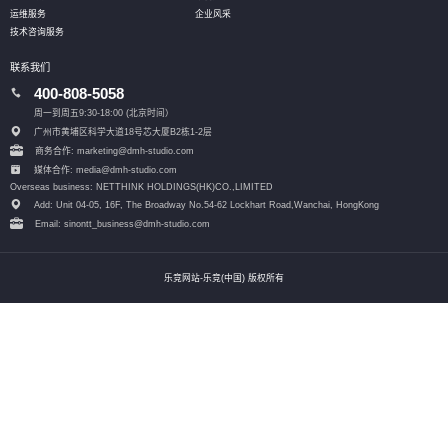
运维服务
企业风采
技术咨询服务
联系我们
400-808-5058
周一到周五9:30-18:00 (北京时间）
广州市黄埔区科学大道18号芯大厦B2栋1-2层
商务合作: marketing@dmh-studio.com
媒体合作: media@dmh-studio.com
Overseas business: NETTHINK HOLDINGS(HK)CO.,LIMITED
Add: Unit 04-05, 16F, The Broadway No.54-62 Lockhart Road,
Wanchai, HongKong
Email: sinontt_business@dmh-studio.com
乐竞网站-乐竞(中国) 版权所有