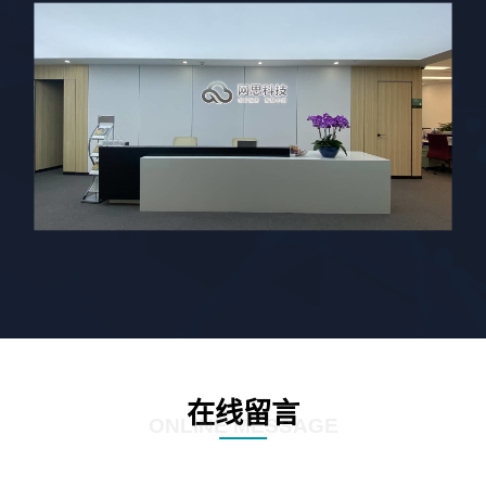
在线留言
ONLINE MESSAGE