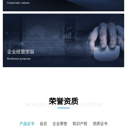
Corporate values
企业经营宗旨
Business purpose
荣誉资质
HONOR AND QUALIFICATION
产品证书
会员
企业荣誉
知识产权
资质证书