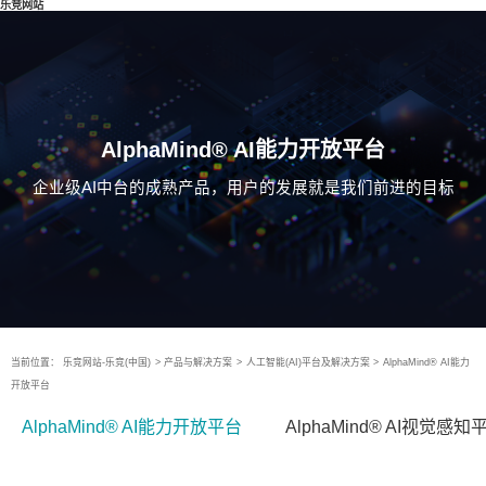
乐竞网站
AlphaMind® AI能力开放平台
企业级AI中台的成熟产品，用户的发展就是我们前进的目标
当前位置：
乐竞网站-乐竞(中国)
>
产品与解决方案
>
人工智能(AI)平台及解决方案
>
AlphaMind® AI能力
开放平台
AlphaMind® AI能力开放平台
AlphaMind® AI视觉感知