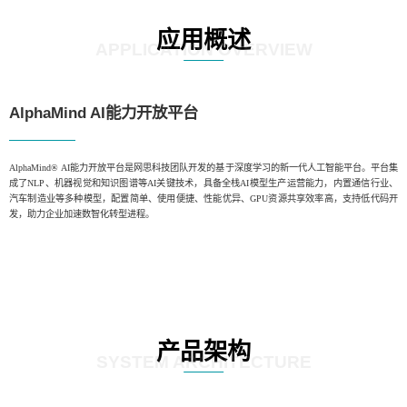
应用概述
APPLICATION OVERVIEW
AlphaMind AI能力开放平台
AlphaMind® AI能力开放平台是网思科技团队开发的基于深度学习的新一代人工智能平台。平台集
成了NLP、机器视觉和知识图谱等AI关键技术，具备全栈AI模型生产运营能力，内置通信行业、
汽车制造业等多种模型，配置简单、使用便捷、性能优异、GPU资源共享效率高，支持低代码开
发，助力企业加速数智化转型进程。
产品架构
SYSTEM ARCHITECTURE