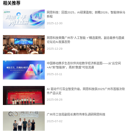
相关推荐
网思科技：回首2025，AI硕果盈枝；前瞻2026，智能体纵马
新程
2025-12-30
网思科技荣膺广州市“人工智能 +”精选案例，副总裁参与圆桌
论坛论AI发展态势
2025-12-29
中国移动携手生态伙伴共绘数字经济新蓝图——从“云空间
+AI”到“智能体”，再到“数盾”可信流通
2025-10-11
AI 驱动千行百业智变升级，网思科技获2025广州市首版次软
件产品认定
2025-08-26
广州市工信局副局长黄符伟率队调研网思科技
2025-07-02