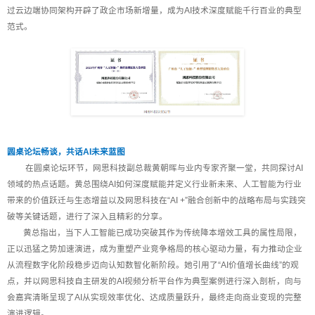
过云边端协同架构开辟了政企市场新增量，成为AI技术深度赋能千行百业的典型
范式。
圆桌论坛畅谈，共话AI未来蓝图
在圆桌论坛环节，网思科技副总裁黄朝晖与业内专家齐聚一堂，共同探讨AI
领域的热点话题。黄总围绕AI如何深度赋能并定义行业新未来、人工智能为行业
带来的价值跃迁与生态增益以及网思科技在“AI +”融合创新中的战略布局与实践突
破等关键话题，进行了深入且精彩的分享。
黄总指出，当下人工智能已成功突破其作为传统降本增效工具的属性局限，
正以迅猛之势加速演进，成为重塑产业竞争格局的核心驱动力量，有力推动企业
从流程数字化阶段稳步迈向认知数智化新阶段。她引用了“AI价值增长曲线”的观
点，并以网思科技自主研发的AI视频分析平台作为典型案例进行深入剖析，向与
会嘉宾清晰呈现了AI从实现效率优化、达成质量跃升，最终走向商业变现的完整
演进逻辑。