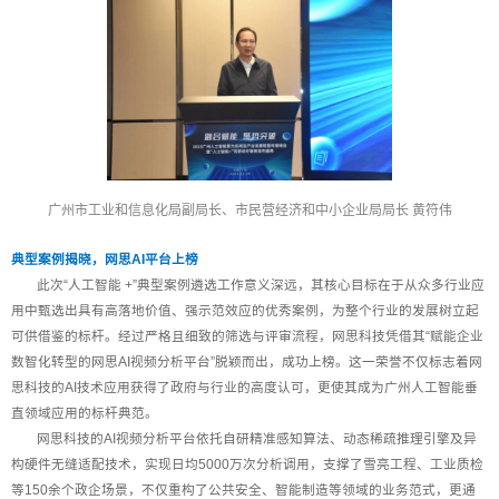
广州市工业和信息化局副局长、市民营经济和中小企业局局长 黄符伟
典型案例揭晓，网思AI平台上榜
此次“人工智能 +”典型案例遴选工作意义深远，其核心目标在于从众多行业应
用中甄选出具有高落地价值、强示范效应的优秀案例，为整个行业的发展树立起
可供借鉴的标杆。经过严格且细致的筛选与评审流程，网思科技凭借其“赋能企业
数智化转型的网思AI视频分析平台”脱颖而出，成功上榜。这一荣誉不仅标志着网
思科技的AI技术应用获得了政府与行业的高度认可，更使其成为广州人工智能垂
直领域应用的标杆典范。
网思科技的AI视频分析平台依托自研精准感知算法、动态稀疏推理引擎及异
构硬件无缝适配技术，实现日均5000万次分析调用，支撑了雪亮工程、工业质检
等150余个政企场景，不仅重构了公共安全、智能制造等领域的业务范式，更通