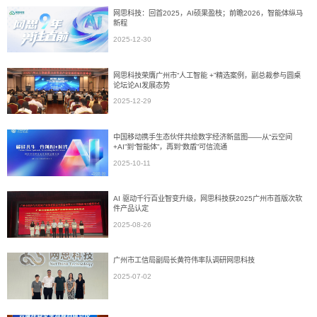
网思科技：回首2025，AI硕果盈枝；前瞻2026，智能体纵马
新程
2025-12-30
网思科技荣膺广州市“人工智能 +”精选案例，副总裁参与圆桌
论坛论AI发展态势
2025-12-29
中国移动携手生态伙伴共绘数字经济新蓝图——从“云空间
+AI”到“智能体”，再到“数盾”可信流通
2025-10-11
AI 驱动千行百业智变升级，网思科技获2025广州市首版次软
件产品认定
2025-08-26
广州市工信局副局长黄符伟率队调研网思科技
2025-07-02