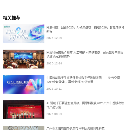
相关推荐
网思科技：回首2025，AI硕果盈枝；前瞻2026，智能体纵马
新程
2025-12-30
网思科技荣膺广州市“人工智能 +”精选案例，副总裁参与圆桌
论坛论AI发展态势
2025-12-29
中国移动携手生态伙伴共绘数字经济新蓝图——从“云空间
+AI”到“智能体”，再到“数盾”可信流通
2025-10-11
AI 驱动千行百业智变升级，网思科技获2025广州市首版次软
件产品认定
2025-08-26
广州市工信局副局长黄符伟率队调研网思科技